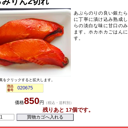
らみりん2切れ
あぶらのりの良い銀た
に丁寧に漬け込み熟成
らの淡白な味に甘口の
ます。ホカホカごはん
す。
真をクリックすると拡大します。
020675
850
価格
円
（税込・送料別）
残りあと
17
個です。