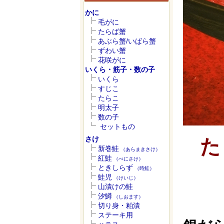
かに
毛がに
たらば蟹
あぶら蟹/いばら蟹
ずわい蟹
花咲がに
いくら・筋子・数の子
いくら
すじこ
たらこ
明太子
数の子
セットもの
さけ
た
新巻鮭
（あらまきさけ）
紅鮭
（べにさけ）
ときしらず
（時鮭）
鮭児
（けいじ）
山漬けの鮭
汐鱒
（しおます）
切り身・粕漬
ステーキ用