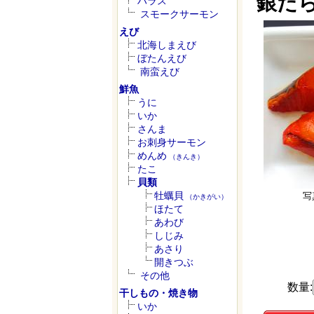
銀だ
ハラス
スモークサーモン
えび
北海しまえび
ぼたんえび
南蛮えび
鮮魚
うに
いか
さんま
お刺身サーモン
めんめ
（きんき）
たこ
貝類
牡蠣貝
写
（かきがい）
ほたて
あわび
しじみ
あさり
開きつぶ
その他
数量:
干しもの・焼き物
いか