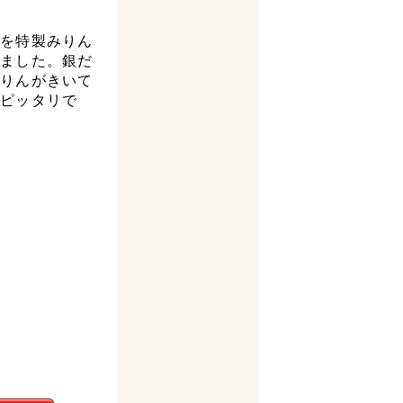
らを特製みりん
しました。銀だ
みりんがきいて
にピッタリで