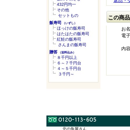
返品・
432円均一
その他
セットもの
この商品
飯寿司
（いずし）
ほっけの飯寿司
お
はたはたの飯寿司
電
紅鮭の飯寿司
さんまの飯寿司
内
贈答
（送料込み）
８千円以上
６～７千円台
４～５千円台
３千円～
北の魚屋さん