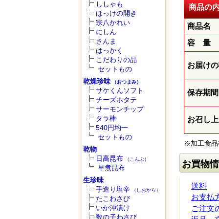
ししゃも
商品の
ほっけの開き
宗八かれい
商品名
にしん
さんま
容 量
はっかく
こだわりの品
お届けの
セットもの
乾燥珍味
（おつまみ）
サケくんソフト
保存期間
チーズホタテ
サーモンチップ
タラ棒
お召し上
540円均一
セットもの
※加工食品
乾物
日高昆布
（こんぶ）
お買物情
早煮昆布
生珍味
送料
手造り塩辛
（しおから）
お支払
たこわさび
いか沖漬け
ご注文
数の子わさび