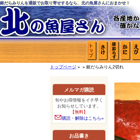
銀だらみりんを通販でお取り寄せするなら、北の魚屋さんにおまかせ！
トップページ
»
» 銀だらみりん2切れ
メルマガ購読
旬やお得情報をイチ早く
お知らせしています。
【無料】
購読・解除はこちら»
お品書き