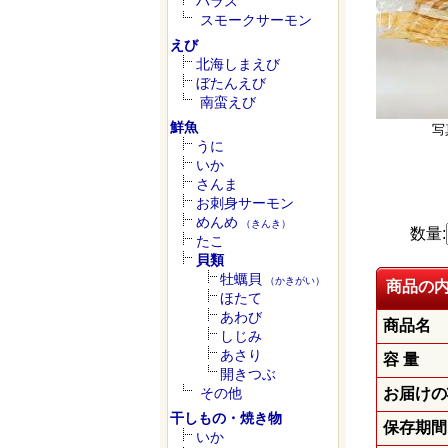
ハラス
スモークサーモン
えび
北海しまえび
ぼたんえび
南蛮えび
鮮魚
写
うに
いか
さんま
お刺身サーモン
めんめ
（きんき）
数量:
たこ
貝類
牡蠣貝
（かきがい）
商品の
ほたて
あわび
商品名
しじみ
あさり
容 量
開きつぶ
その他
お届けの
干しもの・焼き物
保存期間
いか