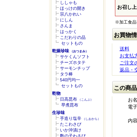
ししゃも
お召し上
ほっけの開き
宗八かれい
にしん
※加工食品
さんま
はっかく
お買物情
こだわりの品
セットもの
送料
乾燥珍味
（おつまみ）
お支払
サケくんソフト
チーズホタテ
ご注文
サーモンチップ
返品・
タラ棒
540円均一
セットもの
この商品
乾物
日高昆布
お
（こんぶ）
早煮昆布
電
生珍味
手造り塩辛
（しおから）
内
たこわさび
いか沖漬け
数の子わさび