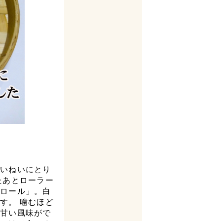
ていねいにとり
たあとローラー
ばロール」。白
す。 噛むほど
と甘い風味がで