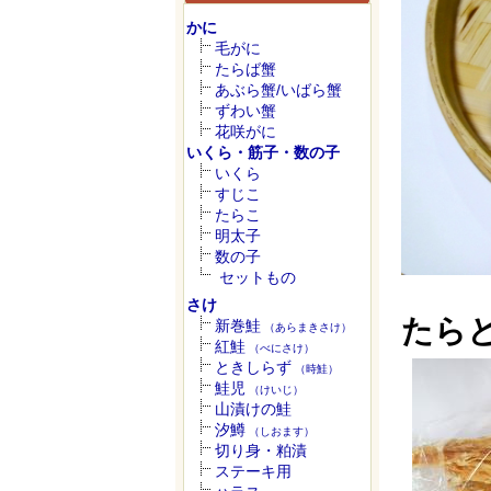
かに
毛がに
たらば蟹
あぶら蟹/いばら蟹
ずわい蟹
花咲がに
いくら・筋子・数の子
いくら
すじこ
たらこ
明太子
数の子
セットもの
さけ
たらと
新巻鮭
（あらまきさけ）
紅鮭
（べにさけ）
ときしらず
（時鮭）
鮭児
（けいじ）
山漬けの鮭
汐鱒
（しおます）
切り身・粕漬
ステーキ用