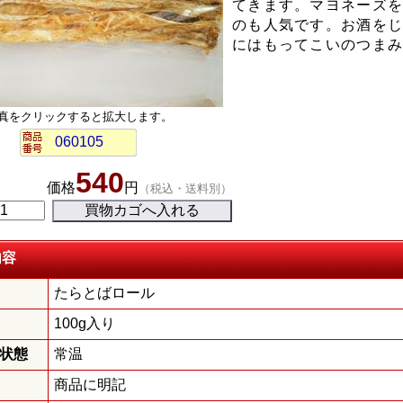
てきます。マヨネーズ
のも人気です。お酒を
にはもってこいのつま
真をクリックすると拡大します。
060105
540
価格
円
（税込・送料別）
内容
たらとばロール
100g入り
状態
常温
商品に明記