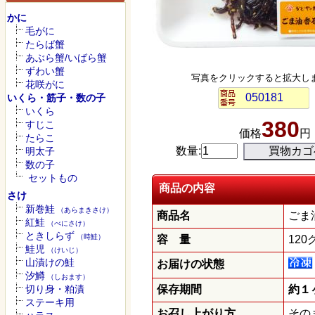
かに
毛がに
たらば蟹
あぶら蟹/いばら蟹
ずわい蟹
写真をクリックすると拡大し
花咲がに
050181
いくら・筋子・数の子
いくら
380
すじこ
価格
円
たらこ
数量:
明太子
数の子
セットもの
商品の内容
さけ
新巻鮭
（あらまきさけ）
商品名
ごま
紅鮭
（べにさけ）
ときしらず
（時鮭）
容 量
120
鮭児
（けいじ）
山漬けの鮭
お届けの状態
汐鱒
（しおます）
切り身・粕漬
保存期間
約１
ステーキ用
お召し上がり方
その