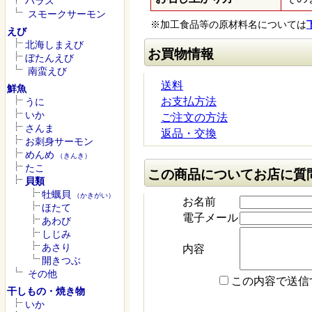
ハラス
スモークサーモン
※加工食品等の原材料名については
えび
北海しまえび
お買物情報
ぼたんえび
南蛮えび
送料
鮮魚
お支払方法
うに
いか
ご注文の方法
さんま
返品・交換
お刺身サーモン
めんめ
（きんき）
たこ
この商品についてお店に質
貝類
牡蠣貝
（かきがい）
お名前
ほたて
電子メール
あわび
しじみ
あさり
内容
開きつぶ
その他
この内容で送信
干しもの・焼き物
いか