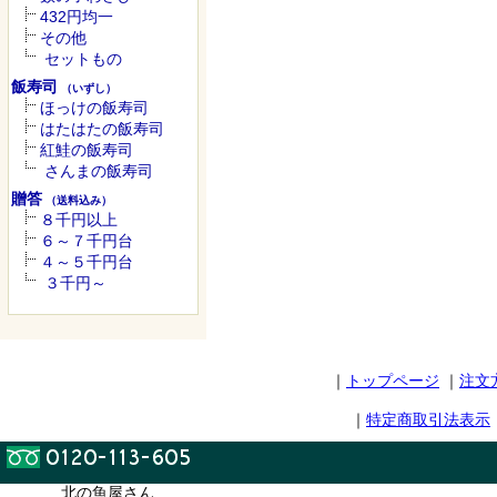
432円均一
その他
セットもの
飯寿司
（いずし）
ほっけの飯寿司
はたはたの飯寿司
紅鮭の飯寿司
さんまの飯寿司
贈答
（送料込み）
８千円以上
６～７千円台
４～５千円台
３千円～
｜
トップページ
｜
注文
｜
特定商取引法表示
北の魚屋さん