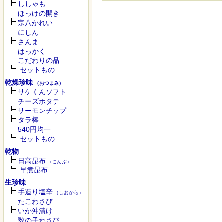
ししゃも
ほっけの開き
宗八かれい
にしん
さんま
はっかく
こだわりの品
セットもの
乾燥珍味
（おつまみ）
サケくんソフト
チーズホタテ
サーモンチップ
タラ棒
540円均一
セットもの
乾物
日高昆布
（こんぶ）
早煮昆布
生珍味
手造り塩辛
（しおから）
たこわさび
いか沖漬け
数の子わさび