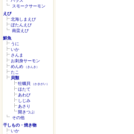
ハラス
スモークサーモン
えび
北海しまえび
ぼたんえび
南蛮えび
鮮魚
うに
いか
さんま
お刺身サーモン
めんめ
（きんき）
たこ
貝類
牡蠣貝
（かきがい）
ほたて
あわび
しじみ
あさり
開きつぶ
その他
干しもの・焼き物
いか