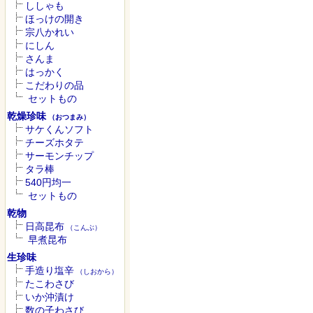
ししゃも
ほっけの開き
宗八かれい
にしん
さんま
はっかく
こだわりの品
セットもの
乾燥珍味
（おつまみ）
サケくんソフト
チーズホタテ
サーモンチップ
タラ棒
540円均一
セットもの
乾物
日高昆布
（こんぶ）
早煮昆布
生珍味
手造り塩辛
（しおから）
たこわさび
いか沖漬け
数の子わさび