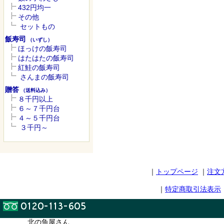
432円均一
その他
セットもの
飯寿司
（いずし）
ほっけの飯寿司
はたはたの飯寿司
紅鮭の飯寿司
さんまの飯寿司
贈答
（送料込み）
８千円以上
６～７千円台
４～５千円台
３千円～
｜
トップページ
｜
注文
｜
特定商取引法表示
北の魚屋さん