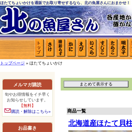
ほたてちょいかけを通販でお取り寄せするなら、北の魚屋さんにおまかせ！
トップページ
» ほたてちょいかけ
メルマガ購読
旬やお得情報をイチ早く
お知らせしています。
【無料】
商品一覧
購読・解除はこちら»
北海道産ほたて貝柱
お品書き