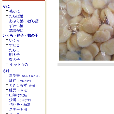
かに
毛がに
たらば蟹
あぶら蟹/いばら蟹
ずわい蟹
花咲がに
いくら・筋子・数の子
いくら
すじこ
たらこ
明太子
数の子
セットもの
さけ
新巻鮭
（あらまきさけ）
紅鮭
（べにさけ）
ときしらず
（時鮭）
鮭児
（けいじ）
山漬けの鮭
汐鱒
（しおます）
切り身・粕漬
ステーキ用